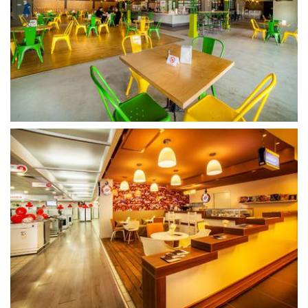
გახსნა
გახსნა