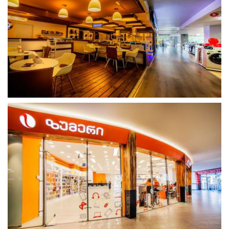
გახსნა
გახსნა