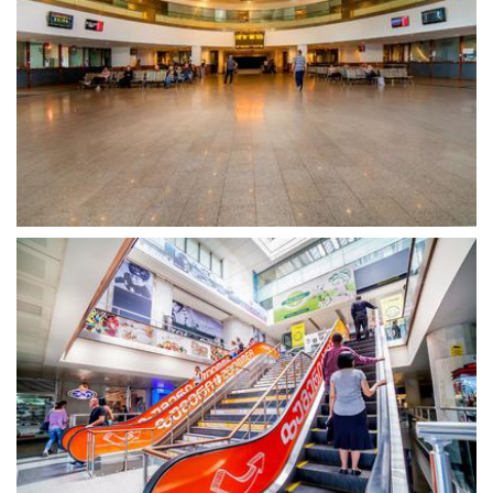
გახსნა
გახსნა