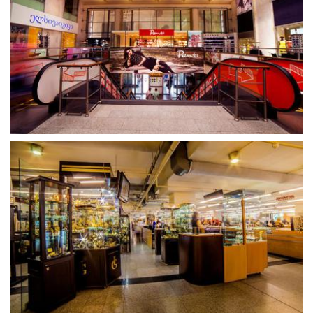
გახსნა
გახსნა