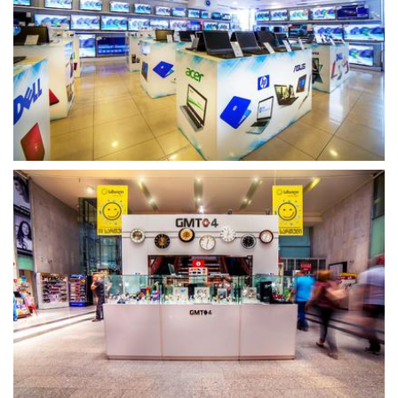
გახსნა
გახსნა