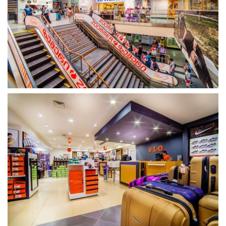
გახსნა
გახსნა