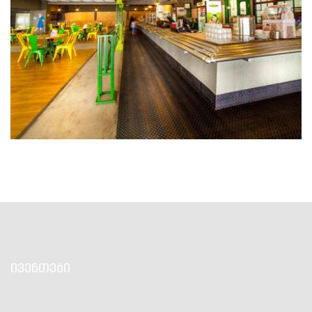
გახსნა
ივენთები