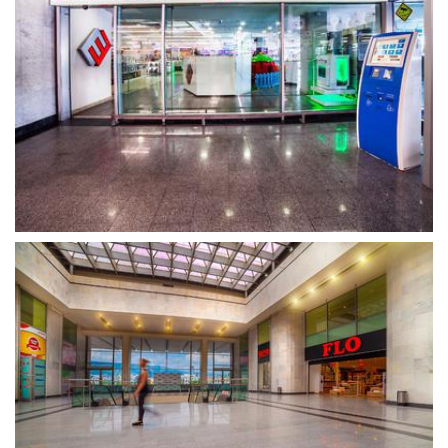
გახსნა
გახსნა