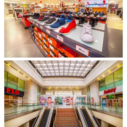
გახსნა
გახსნა