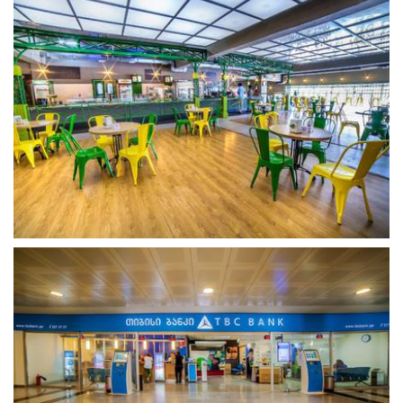
გახსნა
გახსნა