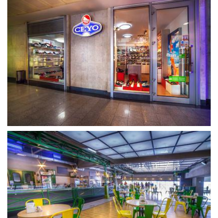
გახსნა
გახსნა