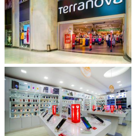
გახსნა
გახსნა