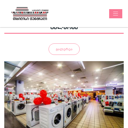
ᲒᲐᲚᲔᲠᲔᲐ
Გალერეა
გახსნა