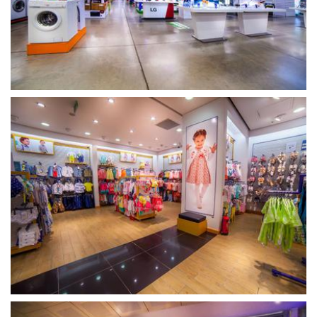
გახსნა
გახსნა