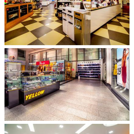
გახსნა
გახსნა