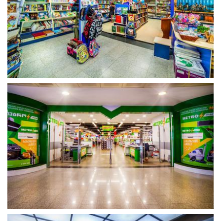
გახსნა
გახსნა