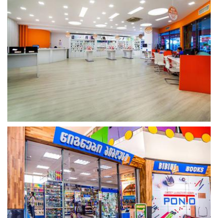
გახსნა
გახსნა